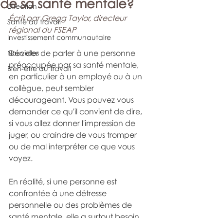
de sa santé mentale?
Direction
Écrit par Gregg Taylor, directeur 
Santé au travail
régional du FSEAP
Investissement communautaire
Décider de parler à une personne 
Nouvelles
préoccupée par sa santé mentale, 
Bien-être au travail
en particulier à un employé ou à un 
collègue, peut sembler 
décourageant. Vous pouvez vous 
demander ce qu'il convient de dire, 
si vous allez donner l'impression de 
juger, ou craindre de vous tromper 
ou de mal interpréter ce que vous 
voyez.
En réalité, si une personne est 
confrontée à une détresse 
personnelle ou des problèmes de 
santé mentale, elle a surtout besoin 