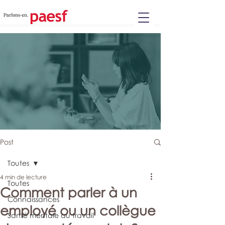
Please
note:
This
website
includes
an
accessibility
system.
Post
Toutes
4 min de lecture
Toutes
Comment parler à un
Connaissances
employé ou un collègue
Santé mentale au travail