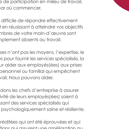
e participation en milieu de travail,
 par où commencer.
t difficile de répondre effectivement
 en réusissant à atteindre vos objectifs
 membres de votre main-d’œuvre sont
simplement absents au travail.
ises n’ont pas les moyens, l’expertise, le
pour fournir les services spécialisés, la
our aider aux employés(ées) aux prises
personnel ou familial qui empêchent
ail. Nous pouvons aider.
dons les chefs d’entreprise à assurer
ivité de leurs employés(ées) soient à
ant des services spécialisés qui
psychologiquement saine et résiliente.
créditées qui ont été éprouvées et qui
lutions qui assurent une amélioration au