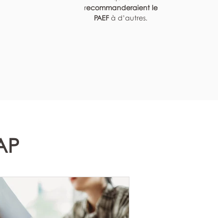
r
ecommanderaient le
PAEF
à d’autres.
EAP