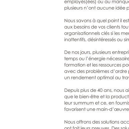
employés(ées) ou au manque d
plusieurs n’ont aucune idée
Nous savons à quel point il es
aux besoins de vos clients tout
organisationnels clés si les
inattentifs, désintéressés ou 
De nos jours, plusieurs entrepr
temps ou l’énergie nécessaires 
formation et les ressources p
avec des problèmes d’ordre 
un rendement optimal au trav
Depuis plus de 40 ans, nous ai
que le bien-être et la product
leur summum et ce, en fourniss
favorisent une main-d’œuvre 
Nous offrons des solutions ac
ont fait leurs preuves. Des so