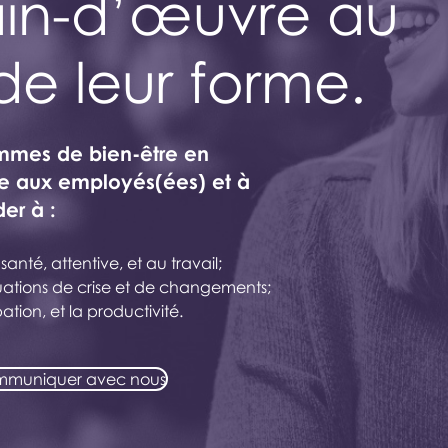
ain-d’œuvre au
de leur forme.
ammes de bien-être en
ide aux employés(ées) et à
der à :
nté, attentive, et au travail;
tuations de crise et de changements;
pation, et la productivité.
muniquer avec nous