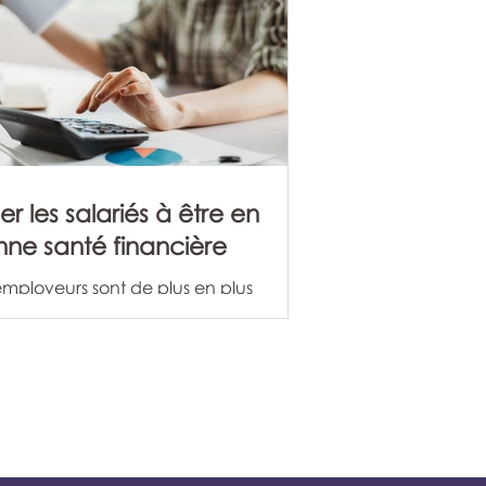
er les salariés à être en
ne santé financière
employeurs sont de plus en plus
cients des conséquences des
cultés financières personnelles sur les
ormances au travail et, en fin de
e, sur les résultats financiers. Les
iés stressés par leur situation
ncière sont moins à même de se
entrer sur leurs objectifs