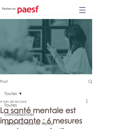
Please
note:
This
website
includes
an
accessibility
system.
Post
Toutes
4 min de lecture
Toutes
La santé mentale est
Connaissances
importante : 6 mesures
Santé mentale au travail