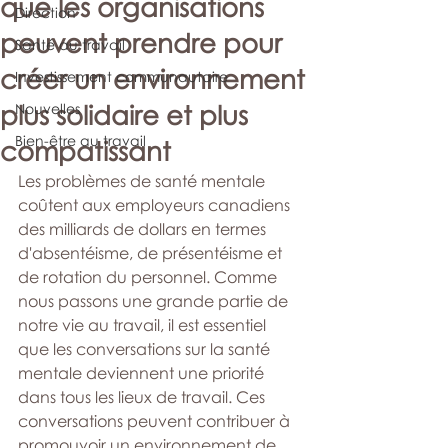
que les organisations
Direction
peuvent prendre pour
Santé au travail
créer un environnement
Investissement communautaire
plus solidaire et plus
Nouvelles
Bien-être au travail
compatissant
Les problèmes de santé mentale 
coûtent aux employeurs canadiens 
des milliards de dollars en termes 
d'absentéisme, de présentéisme et 
de rotation du personnel. Comme 
nous passons une grande partie de 
notre vie au travail, il est essentiel 
que les conversations sur la santé 
mentale deviennent une priorité 
dans tous les lieux de travail. Ces 
conversations peuvent contribuer à 
promouvoir un environnement de 