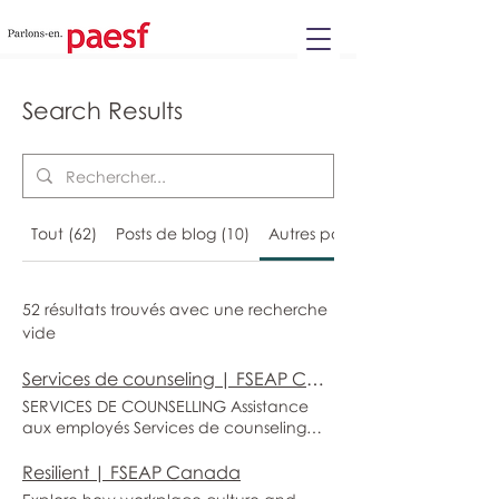
Please
note:
This
website
includes
an
accessibility
system.
Search Results
Tout (62)
Posts de blog (10)
Autres pages (52)
52 résultats trouvés avec une recherche
vide
Services de counseling | FSEAP Canada
SERVICES DE COUNSELLING Assistance
aux employés Services de counseling
Guidé de TCC Soutien à vie
professionnelle Ressources bien-être AIDE
Resilient | FSEAP Canada
AUX EMPLOYÉS & SOUTIEN AU BIEN-ÊTRE